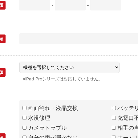
須
-
-
須
須
※iPad Proシリーズは対応していません。
画面割れ・液晶交換
バッテ
水没修理
充電口
カメラトラブル
相手の
自分の声が届かない
ホーム
須