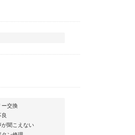
リー交換
不良
声が聞こえない
ボタン修理