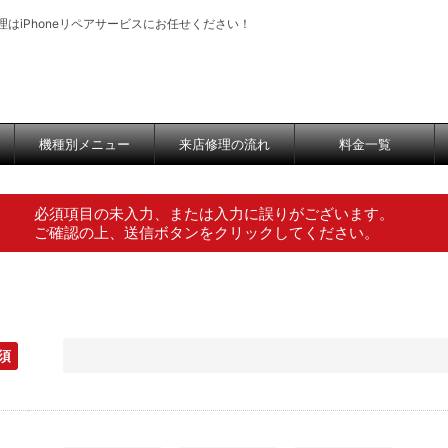
修理はiPhoneリペアサービスにお任せください！
機種別メニュー
来店修理の流れ
料金一覧
必須項目の未入力、または入力に誤りがございます。
ご確認の上、送信ボタンをクリックしてください。
須