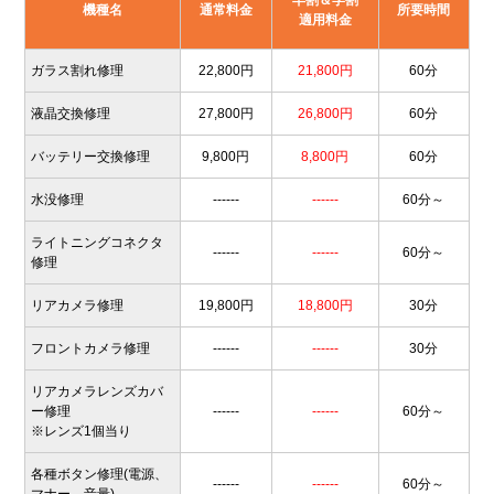
早割＆学割
機種名
通常料金
所要時間
適用料金
ガラス割れ修理
22,800円
21,800円
60分
液晶交換修理
27,800円
26,800円
60分
バッテリー交換修理
9,800円
8,800円
60分
水没修理
------
------
60分～
ライトニングコネクタ
------
------
60分～
修理
リアカメラ修理
19,800円
18,800円
30分
フロントカメラ修理
------
------
30分
リアカメラレンズカバ
ー修理
------
------
60分～
※レンズ1個当り
各種ボタン修理(電源、
------
------
60分～