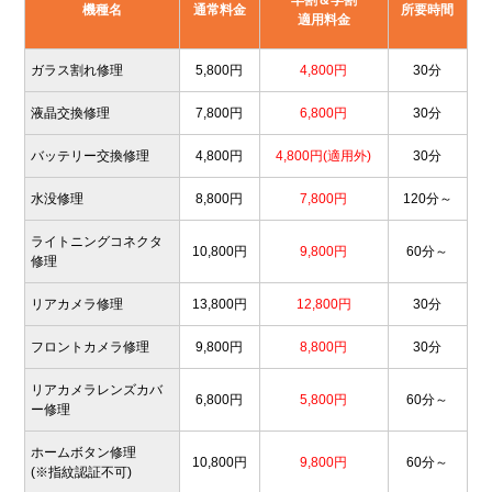
早割＆学割
機種名
通常料金
所要時間
適用料金
ガラス割れ修理
5,800円
4,800円
30分
液晶交換修理
7,800円
6,800円
30分
バッテリー交換修理
4,800円
4,800円(適用外)
30分
水没修理
8,800円
7,800円
120分～
ライトニングコネクタ
10,800円
9,800円
60分～
修理
リアカメラ修理
13,800円
12,800円
30分
フロントカメラ修理
9,800円
8,800円
30分
リアカメラレンズカバ
6,800円
5,800円
60分～
ー修理
ホームボタン修理
10,800円
9,800円
60分～
(※指紋認証不可)